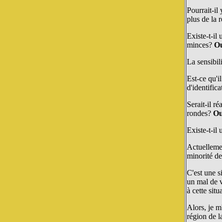
Pourrait-il
plus de la 
Existe-t-il
minces?
Ou
La sensibi
Est-ce qu'i
d'identific
Serait-il r
rondes?
Ou
Existe-t-il
Actuellemen
minorité de
C'est une s
un mal de v
à cette sit
Alors, je m
région de l