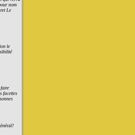
 pour nom
ret Le
ion le
ibilité
faire
s facettes
rsonnes
général?