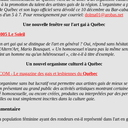
à la promotion du talent des artistes gais de la région. L'organisme a
de Québec et son logo officiel sera dévoilé ce 10 décembre au Bar-caba
s d'un 5 à 7. Pour renseignement par courriel:
dolma01@arobas.net
Une nouvelle fenêtre sur l'art gai à Québec
2005 Le Soleil
 un art gai qui se distingue de l'art en général ? Oui, répond sans hésitat
d'Altern'Art, Mario Bousquet. « Un homosexuel n'aura pas la même sens
eint un homme nu qu'un hétérosexuel », cite-t-il à titre d'exemple.
Un nouvel organisme culturel à Québec
M - Le magazine des gais et lesbiennes du
Québec
rganisme sans but lucratif veut permettre aux artistes gais de mieux se 
n présentant au grand public des activités artistiques montrant certaine
té homosexuelle, ou encore créées, produites ou interprétées par des pe
es ou tout simplement inscrites dans la culture gaie.
mentaire
a population féminine ayant des rondeurs est-il représenté dans l'art en 