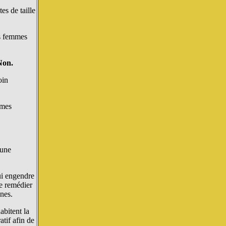
es de taille
des femmes
Non.
oin
mmes
 une
ui engendre
de remédier
nnes.
abitent la
atif afin de