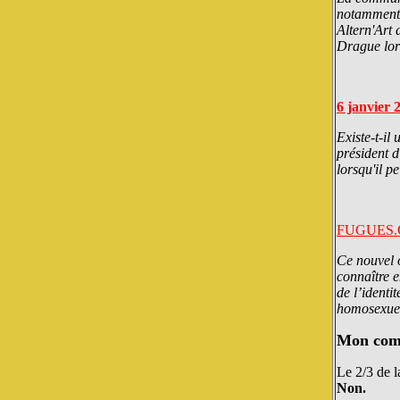
notamment 
Altern'Art 
Drague lor
6 janvier 
Existe-t-il
président 
lorsqu'il p
FUGUES.CO
Ce nouvel o
connaître e
de l’identi
homosexuell
Mon com
Le 2/3 de l
Non.