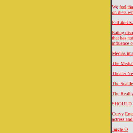
We feel tha
on diets w
FatLikeUs.
Eating diso
that has na
influence o
Medias ima
The Media'
Theater N
The Seattle
The Reality
SHOULD TH
Curvy Enter
actress and
Jiggle-O