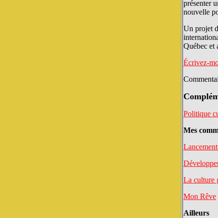
présenter u
nouvelle po
Un projet d
internation
Québec et a
Écrivez-mo
Commentair
Compléme
Politique cu
Mes comme
Lancement 
Développer 
La culture 
Mon Rêve
Ailleurs