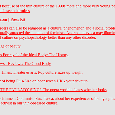
t because of the thin culture of the 1990s more and more very young pe
hich seem harmless
com || Press Kit
rders can also be regarded as a cultural phenomenon and a social prob
turally attracted the attention of feminists. Anorexia nervosa may illumin
f culture on psychopathology better than any other disorder.
ge of beauty
s Portrayal of the Ideal Body: The History
ews - Reviews: The Good Body
 Times: Theater & arts: Pop culture sizes up weight
 of being Plus-Size on beonscreen UK - your ticket to
E FAT LADY SING? The opera world debates whether looks
tainment Columnist, Suzi Tasca, about her experiences of being a plus
 activist in our thin-obsessed culture.