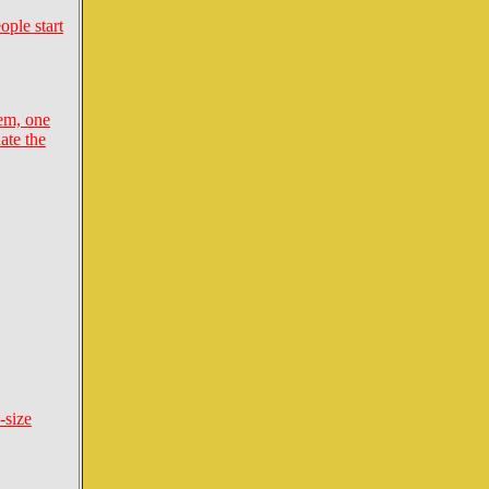
ople start
lem, one
ate the
-size