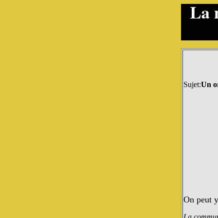
Sujet:
Un o
On peut y
La communa