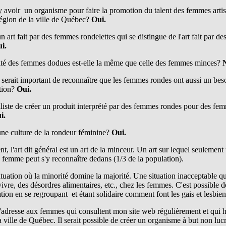
 y avoir un organisme pour faire la promotion du talent des femmes artist
région de la ville de Québec?
Oui.
 un art fait par des femmes rondelettes qui se distingue de l'art fait par 
i.
lité des femmes dodues est-elle la même que celle des femmes minces?
l serait important de reconnaître que les femmes rondes ont aussi un bes
ation?
Oui.
éaliste de créer un produit interprété par des femmes rondes pour des fe
i.
 une culture de la rondeur féminine?
Oui.
t, l'art dit général est un art de la minceur. Un art sur lequel seulement
 femme peut s'y reconnaître dedans (1/3 de la population).
ituation où la minorité domine la majorité. Une situation inacceptable q
ivre, des désordres alimentaires, etc., chez les femmes. C'est possible 
uation en se regroupant et étant solidaire comment font les gais et lesbie
'adresse aux femmes qui consultent mon site web régulièrement et qui h
a ville de Québec. Il serait possible de créer un organisme à but non lucr