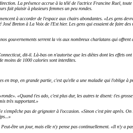
 direction. La présence accrue à la télé de l'actrice Francine Ruel, toute
urs fait plaisir à plusieurs femmes un peu rondes.
encent à accorder de l'espace aux chairs abondantes. «Les gens devrai
é José Breton à La Voix de l'Est hier. Les gens qui essaient de faire des
e nos gouvernements serrent la vis aux nombreux charlatans qui offrent 
onnecticut, dit-il. Là-bas on n'autorise que les diètes dont les effets ont
 de moins de 1000 calories sont interdites.
es en trop, en grande partie, c'est qu'elle a une maladie qui l'oblige à p
 «ronde». «Quand t'es ado, c'est plus dur, les autres te disent: t'es gross
mis très supportant.»
e s'empêche pas de grignoter à l'occasion. «Sinon c'est pire après. On s
ps...»
Peut-être un jour, mais elle n'y pense pas continuellement. «Il n'y a pas