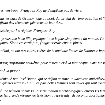
res «en trop», Françoise Roy ne s'empêche pas de vivre.
s les bars de Granby, joue au pool, danse, fait de l'improvisation et 
frant des vêtements généreux de leur tissu.
bsédée par les régimes Françoise Roy
 je suis une belle fille, explique-t-elle le plus simplement du monde. Ce
gimes. Sinon ce serait pire, j'engraisserais encore plus.»
d'hui, en ont assez des critères de beauté aux limites de l'anorexie impo
aigrir, disparaître peut-être, pour ressembler à la mannequin Kate Moss
eu à la place?
éhiculé par José Breton, qui se définit comme un «activiste anti-diète
 grosses lettres: «OUI, les plus belles femmes sont celles qui sont rond
une pétition contre la «discrimination morphologique» envers les fem
e les grands réseaux de télévision à représenter de façon proportionnel
.