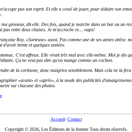
t, n'occupe pas son esprit. Et elle a cessé de jouer, pour séduire son ent
».
 ma grosseur, dit-elle. Des fois, quand je marche dans un bar ou un rest
ai pas entre deux chaises. Je m'accroche et.... oups!
rançoise Roy. «Sorteuse» aussi. Pas comme une de ses amies obèse. ma
t d'avoir trente et quelques années.
l'estomac. C'est affreux. Elle vivait très mal avec elle-même. Moi je dis q
éréditaire. Ça ne veut pas dire qu'on mange comme un cochon.
rendre de la cortisone, donc maigrira sensiblement. Mais cela ne la fera 
otographier «avant» et «après», à la mode des publicités d'amaigrissemen
urire sur chacune des photos.
se
Accueil
-
Contact
Copyright © 2026, Les Éditions de la femme Tous droits réservés.