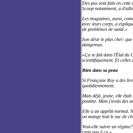
Des pas sont faits en cette
Scoop notamment, a d'aille
Les magazines, aussi, comm
avec leurs corps, a expliqu
de problèmes de santé.»
Son désir le plus cher: qu
dangereux.
«Ça se fait dans l'État du C
scientifiquement. Et celles
Bien dans sa peau
Si Françoise Roy a des livr
quotidiennement.
Mais déjà, jeune, elle était
poutine. Mais j'avais des a
Elle a un appétit normal. N
on mange tout le sac de chi
Veut-elle suivre un régime? 
crois pas à ça.»