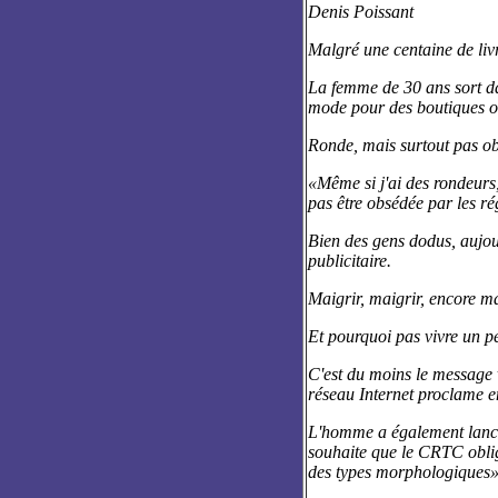
Denis Poissant
Malgré une centaine de liv
La femme de 30 ans sort dan
mode pour des boutiques of
Ronde, mais surtout pas o
«Même si j'ai des rondeurs,
pas être obsédée par les ré
Bien des gens dodus, aujour
publicitaire.
Maigrir, maigrir, encore m
Et pourquoi pas vivre un p
C'est du moins le message v
réseau Internet proclame en
L'homme a également lancé 
souhaite que le CRTC oblig
des types morphologiques»