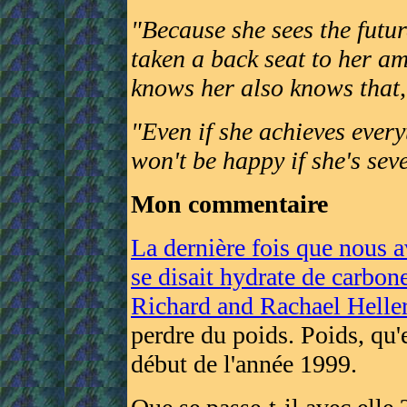
"Because she sees the futur
taken a back seat to her am
knows her also knows that,
"Even if she achieves everyt
won't be happy if she's sev
Mon commentaire
La dernière fois que nous a
se disait hydrate de carbon
Richard and Rachael Helle
perdre du poids. Poids, qu
début de l'année 1999.