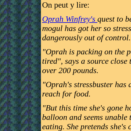
On peut y lire:
Oprah Winfrey's
quest to b
mogul has got her so stress
dangerously out of control.
"Oprah is packing on the p
tired", says a source close 
over 200 pounds.
"Oprah's stressbuster has a
reach for food.
"But this time she's gone 
balloon and seems unable t
eating. She pretends she's