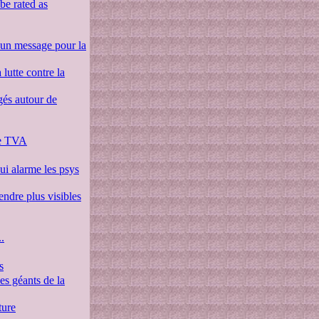
be rated as
 un message pour la
lutte contre la
gés autour de
 de TVA
qui alarme les psys
endre plus visibles
.
s
es géants de la
ture