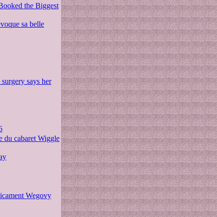
 Booked the Biggest
voque sa belle
 surgery says her
6
ire du cabaret Wiggle
day
édicament Wegovy