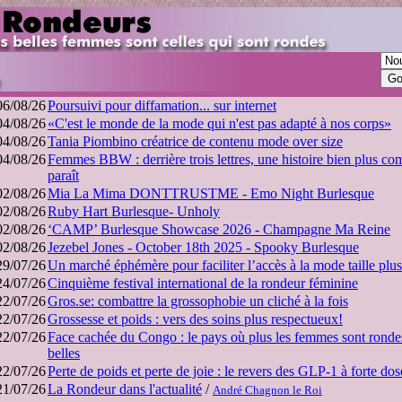
06/08/26
Poursuivi pour diffamation... sur internet
04/08/26
«C'est le monde de la mode qui n'est pas adapté à nos corps»
04/08/26
Tania Piombino créatrice de contenu mode over size
04/08/26
Femmes BBW : derrière trois lettres, une histoire bien plus co
paraît
02/08/26
Mia La Mima DONTTRUSTME - Emo Night Burlesque
02/08/26
Ruby Hart Burlesque- Unholy
02/08/26
‘CAMP’ Burlesque Showcase 2026 - Champagne Ma Reine
02/08/26
Jezebel Jones - October 18th 2025 - Spooky Burlesque
29/07/26
Un marché éphémère pour faciliter l’accès à la mode taille plu
24/07/26
Cinquième festival international de la rondeur féminine
22/07/26
Gros.se: combattre la grossophobie un cliché à la fois
22/07/26
Grossesse et poids : vers des soins plus respectueux!
22/07/26
Face cachée du Congo : le pays où plus les femmes sont rondes,
belles
22/07/26
Perte de poids et perte de joie : le revers des GLP-1 à forte dos
21/07/26
La Rondeur dans l'actualité
/
André Chagnon le Roi