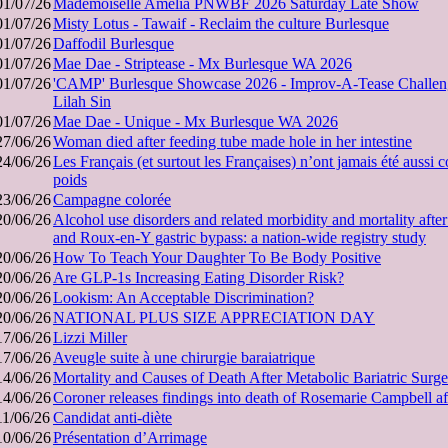
01/07/26
Mademoiselle Amelia PNWBF 2026 Saturday Late Show
01/07/26
Misty Lotus - Tawaif - Reclaim the culture Burlesque
01/07/26
Daffodil Burlesque
01/07/26
Mae Dae - Striptease - Mx Burlesque WA 2026
01/07/26
'CAMP' Burlesque Showcase 2026 - Improv-A-Tease Challen
Lilah Sin
01/07/26
Mae Dae - Unique - Mx Burlesque WA 2026
27/06/26
Woman died after feed­ing tube made hole in her intest­ine
24/06/26
Les Français (et surtout les Françaises) n’ont jamais été aussi 
poids
23/06/26
Campagne colorée
20/06/26
Alcohol use disorders and related morbidity and mortality afte
and Roux-en-Y gastric bypass: a nation-wide registry study
20/06/26
How To Teach Your Daughter To Be Body Positive
20/06/26
Are GLP-1s Increasing Eating Disorder Risk?
20/06/26
Lookism: An Acceptable Discrimination?
20/06/26
NATIONAL PLUS SIZE APPRECIATION DAY
17/06/26
Lizzi Miller
17/06/26
Aveugle suite à une chirurgie baraiatrique
14/06/26
Mortality and Causes of Death After Metabolic Bariatric Surge
14/06/26
Coroner releases findings into death of Rosemarie Campbell aft
11/06/26
Candidat anti-diète
10/06/26
Présentation d’Arrimage