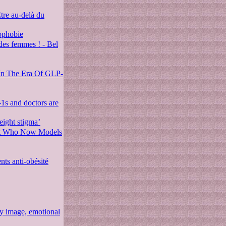
Être au-delà du
sophobie
 des femmes ! - Bel
In The Era Of GLP-
-1s and doctors are
eight stigma’
tant Who Now Models
ts anti-obésité
y image, emotional