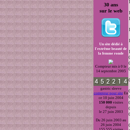
30 ans
sur le web
Un site dédié à
l'extrême beauté de
la femme ronde
Compteur mis à 0 le
14 septembre 2005
gastric sleeve
compteur pour site
En
ce 10 juin 2004
150 000
visites
depuis
le 27 juin 2003
Du 26 juin 2003 au
26 juin 2004
155 555 visites