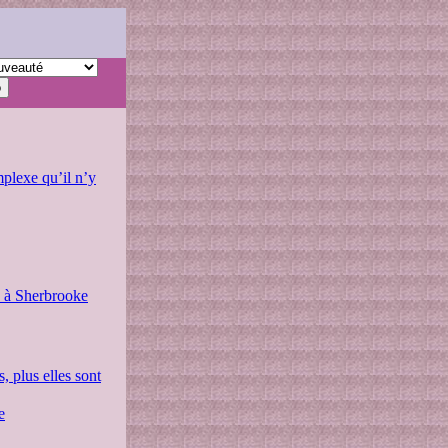
mplexe qu’il n’y
s à Sherbrooke
 plus elles sont
e