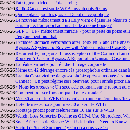
30/05/26
Fat stigma in Media+Fat-shaming
29/05/26
Radio-Canada est sur le WEB aussi depuis 30 ans
27/05/26
Quelle place pour les gros ? - Débat place publique
27/05/26
Le nouveau médicament d'Eli Lilly vient d'égaler les résultats d
bariatrique. Pourquoi l'action a-t-elle à peine bougé ?
27/05/26
GLP-1 : Le « médicament miracle » pour la perte de poids et l
l’engouement mondial.
23/05/26
Excluded-stomach Perforation after Roux-en-Y and One-anast
Bypass: A Systematic Review with Video-illustrated Case Rep
23/05/26
Recurrent Jejunojejunal Intussusception of the Common Limb i
Roux-en-Y Gastric Bypass: A Report of an Unusual Case and 
20/05/26
La réalité virtuelle pour étudier l’image corporelle
20/05/26
Même un 42 dérange encore : la grossophobie ordinaire dans 
20/05/26
Laetitia Casta victime de grossophobie après sa montée des ma
Cannes : "Un petit régime sera bienvenu pour l'année prochai
20/05/26
« Nous les grosses »: Un spectacle poignant sur le rapport au 
20/05/26
Comment trouver l'amour quand on est ronde ?
18/05/26
Mes 30 ans sur le WEB Consacré aux rondeurs féminines 1er 
18/05/26
Liste de mes actions pour mes 30 ans sur le WEB
17/05/26
Montage photos pour célébrer mes 10 ans sur le WEB
16/05/26
Weight Loss Surgeries Decline as GLP-1 Use Skyrockets. Wh
16/05/26
Soda After Gastric Sleeve: What UK Patients Need to Know
16/05/26
Victoria's Secret Summer Try On on a plus size 16