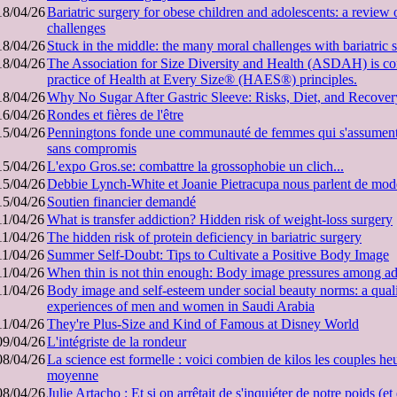
18/04/26
Bariatric surgery for obese children and adolescents: a review 
challenges
18/04/26
Stuck in the middle: the many moral challenges with bariatric 
18/04/26
The Association for Size Diversity and Health (ASDAH) is co
practice of Health at Every Size® (HAES®) principles.
18/04/26
Why No Sugar After Gastric Sleeve: Risks, Diet, and Recover
16/04/26
Rondes et fières de l'être
15/04/26
Penningtons fonde une communauté de femmes qui s'assument 
sans compromis
15/04/26
L'expo Gros.se: combattre la grossophobie un clich...
15/04/26
Debbie Lynch-White et Joanie Pietracupa nous parlent de mode 
15/04/26
Soutien financier demandé
11/04/26
What is transfer addiction? Hidden risk of weight-loss surgery
11/04/26
The hidden risk of protein deficiency in bariatric surgery
11/04/26
Summer Self-Doubt: Tips to Cultivate a Positive Body Image
11/04/26
When thin is not thin enough: Body image pressures among ad
11/04/26
Body image and self-esteem under social beauty norms: a qualit
experiences of men and women in Saudi Arabia
11/04/26
They're Plus-Size and Kind of Famous at Disney World
09/04/26
L'intégriste de la rondeur
08/04/26
La science est formelle : voici combien de kilos les couples h
moyenne
08/04/26
Julie Artacho : Et si on arrêtait de s'inquiéter de notre poids (et