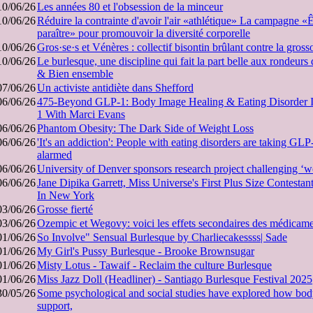
10/06/26
Les années 80 et l'obsession de la minceur
10/06/26
Réduire la contrainte d'avoir l'air «athlétique» La campagne «
paraître» pour promouvoir la diversité corporelle
10/06/26
Gros·se·s et Vénères : collectif bisontin brûlant contre la gros
10/06/26
Le burlesque, une discipline qui fait la part belle aux rondeurs
& Bien ensemble
07/06/26
Un activiste antidiète dans Shefford
06/06/26
475-Beyond GLP-1: Body Image Healing & Eating Disorder 
1 With Marci Evans
06/06/26
Phantom Obesity: The Dark Side of Weight Loss
06/06/26
'It's an addiction': People with eating disorders are taking GLP
alarmed
06/06/26
University of Denver sponsors research project challenging ‘w
06/06/26
Jane Dipika Garrett, Miss Universe's First Plus Size Contes
In New York
03/06/26
Grosse fierté
03/06/26
Ozempic et Wegovy: voici les effets secondaires des médicamen
01/06/26
So Involve" Sensual Burlesque by Charliecakessss| Sade
01/06/26
My Girl's Pussy Burlesque - Brooke Brownsugar
01/06/26
Misty Lotus - Tawaif - Reclaim the culture Burlesque
01/06/26
Miss Jazz Doll (Headliner) - Santiago Burlesque Festival 2025
30/05/26
Some psychological and social studies have explored how bod
support,