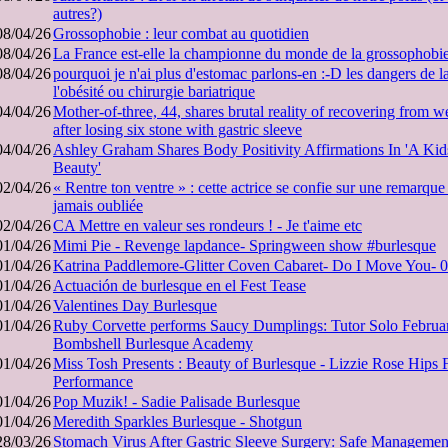
autres?)
08/04/26
Grossophobie : leur combat au quotidien
08/04/26
La France est-elle la championne du monde de la grossophobie
08/04/26
pourquoi je n'ai plus d'estomac parlons-en :-D les dangers de l
l'obésité ou chirurgie bariatrique
04/04/26
Mother-of-three, 44, shares brutal reality of recovering from w
after losing six stone with gastric sleeve
04/04/26
Ashley Graham Shares Body Positivity Affirmations In 'A Ki
Beauty'
02/04/26
« Rentre ton ventre » : cette actrice se confie sur une remarque
jamais oubliée
02/04/26
CA Mettre en valeur ses rondeurs ! - Je t'aime etc
01/04/26
Mimi Pie - Revenge lapdance- Springween show #burlesque
01/04/26
Katrina Paddlemore-Glitter Coven Cabaret- Do I Move You-
01/04/26
Actuación de burlesque en el Fest Tease
01/04/26
Valentines Day Burlesque
01/04/26
Ruby Corvette performs Saucy Dumplings: Tutor Solo Februa
Bombshell Burlesque Academy
01/04/26
Miss Tosh Presents : Beauty of Burlesque - Lizzie Rose Hips 
Performance
01/04/26
Pop Muzik! - Sadie Palisade Burlesque
01/04/26
Meredith Sparkles Burlesque - Shotgun
28/03/26
Stomach Virus After Gastric Sleeve Surgery: Safe Manageme