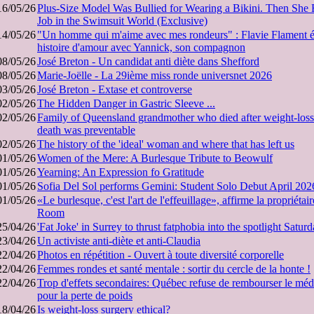
16/05/26
Plus-Size Model Was Bullied for Wearing a Bikini. Then She
Job in the Swimsuit World (Exclusive)
14/05/26
"Un homme qui m'aime avec mes rondeurs" : Flavie Flament é
histoire d'amour avec Yannick, son compagnon
08/05/26
José Breton - Un candidat anti diète dans Shefford
08/05/26
Marie-Joëlle - La 29ième miss ronde universnet 2026
03/05/26
José Breton - Extase et controverse
02/05/26
The Hidden Danger in Gastric Sleeve ...
02/05/26
Family of Queensland grandmother who died after weight-loss
death was preventable
02/05/26
The history of the 'ideal' woman and where that has left us
01/05/26
Women of the Mere: A Burlesque Tribute to Beowulf
01/05/26
Yearning: An Expression fo Gratitude
01/05/26
Sofia Del Sol performs Gemini: Student Solo Debut April 202
01/05/26
«Le burlesque, c'est l'art de l'effeuillage», affirme la propriéta
Room
25/04/26
'Fat Joke' in Surrey to thrust fatphobia into the spotlight Satur
23/04/26
Un activiste anti-diète et anti-Claudia
22/04/26
Photos en répétition - Ouvert à toute diversité corporelle
22/04/26
Femmes rondes et santé mentale : sortir du cercle de la honte !
22/04/26
Trop d'effets secondaires: Québec refuse de rembourser le m
pour la perte de poids
18/04/26
Is weight-loss surgery ethical?