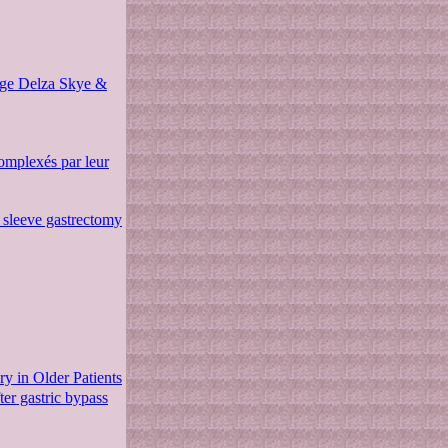
ge Delza Skye &
complexés par leur
r sleeve gastrectomy
ry in Older Patients
er gastric bypass