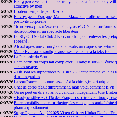
18/07/26
Being perceived as thin does not guarantee a female body will 
attractive by men
16/07/26
Brodeur l'emporte par 10 voix
15/07/26
En voyage en Espagne, Mariana Mazza en profite pour passer
positivité corporelle
15/07/26
"Je ne veux plus m'excuser d'être grosse". Céline transforme sa 
grossophobie en un spectacle libérateur
15/07/26
Le Big Girl Social Club à Nice, un club pour enlever les préju
l'obésité !
15/07/26
Alcool après une chirurgie de l'obésité: un risque sous-estimé
09/07/26
Marie-Ève Lortie souligne aussi ses trente ans à la télévision
08/07/26
La Parabole du Seum
08/07/26
Cette partie du corps fait complexer 3 Français sur 4 : l’étude 
sur ses ravages
08/07/26
« Où sont les supportrices plus size ? » : cette femme veut les r
dans les gradins
08/07/26
La souffrance, la tourture assoicé à la chirurgie bariatrique
08/07/26
Chaque corps réagit différemment, mais voici comment je vis ..
03/07/26
On ne peut en dire autant du candidat indépendant José Breton
02/07/26
« Body positive » : 61% des Françaises se trouvent trop grosse
02/07/26
Entre sensibilisation et marketing, les campagnes anti-obésité d
pharma questionnent
01/07/26
Sugar Cyanide Aug292025 Vixen Cabaret Kittkat Double Fea