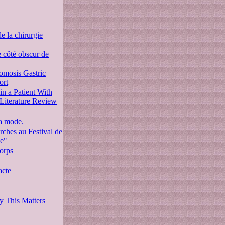
e la chirurgie
e côté obscur de
omosis Gastric
ort
n a Patient With
Literature Review
la mode.
rches au Festival de
ne"
corps
acte
y This Matters