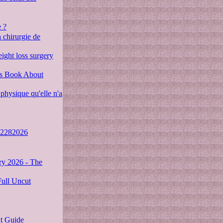
 ?
a chirurgie de
eight loss surgery
ds Book About
 physique qu'elle n'a
 02282026
ry 2026 - The
Full Uncut
nt Guide