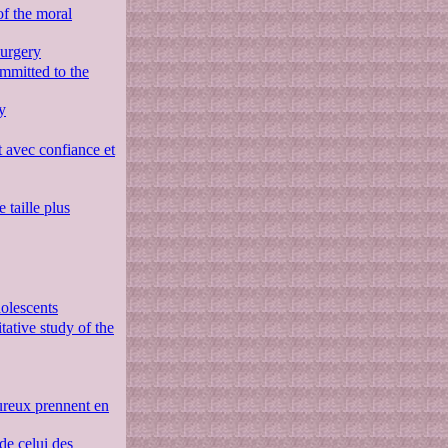
of the moral
surgery
mmitted to the
y
avec confiance et
taille plus
olescents
ative study of the
eureux prennent en
 de celui des