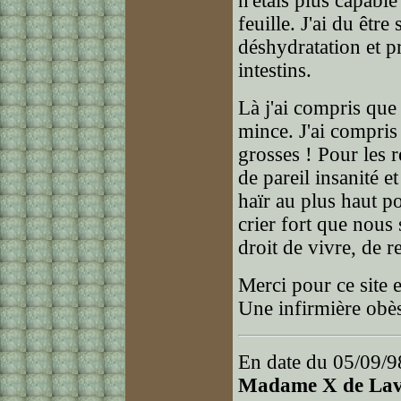
n'étais plus capabl
feuille. J'ai du êtr
déshydratation et 
intestins.
Là j'ai compris que
mince. J'ai compris 
grosses ! Pour les r
de pareil insanité e
haïr au plus haut p
crier fort que nou
droit de vivre, de r
Merci pour ce site 
Une infirmière obèse
En date du 05/09/9
Madame X de Lav