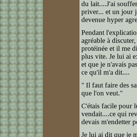
du lait....J'ai souf
priver... et un jour 
devenue hyper agre
Pendant l'explicatio
agréable à discuter,
protéinée et il me 
plus vite. Je lui ai 
et que je n'avais pa
ce qu'il m'a dit....
" Il faut faire des s
que l'on veut."
C'étais facile pour l
vendait....ce qui rev
devais m'endetter p
Je lui ai dit que je