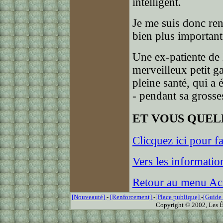
intelligent.
Je me suis donc ren
bien plus important
Une ex-patiente de 
merveilleux petit ga
pleine santé, qui a é
- pendant sa grosse
ET VOUS QUEL
Clicquez ici pour f
Vers les information
Retour au menu Ac
[Nouveauté]
-
[Renforcement]
-
[Place publique]
-
[Guide 
Copyright © 2002, Les Éd